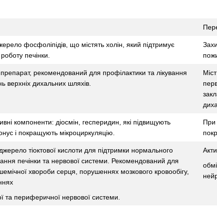
Пер
ерело фосфоліпідів, що містять холін, який підтримує
Захи
роботу печінки.
пожи
препарат, рекомендований для профілактики та лікування
Міст
ь верхніх дихальних шляхів.
перв
закл
диха
тивні компоненти: діосмін, гесперидин, які підвищують
При 
онус і покращують мікроциркуляцію.
покр
джерело тіоктової кислоти для підтримки нормального
Акти
ання печінки та нервової системи. Рекомендований для
обмі
ішемічної хвороби серця, порушеннях мозкового кровообігу,
ней
ннях
ї та периферичної нервової системи.