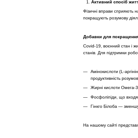
Активний спосіб житт
Фізичні вправи сприяють н
покращують розумову діяль
Добавки для покращення
Covid-19, воєнний стан і 
станів. Для підтримки робо
Амінокислоти (L-аргіні
продуктивність розумово
Жирні кислоти Омега-3
Фосфоліпіди, що входя
Гінкго Білоба — зменшу
На нашому сайті представл