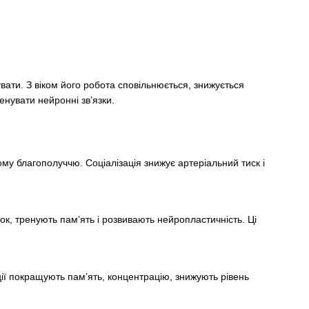
ати. З віком його робота сповільнюється, знижується
енувати нейронні зв’язки.
му благополуччю. Соціалізація знижує артеріальний тиск і
ок, тренують пам’ять і розвивають нейропластичність. Ці
ції покращують пам’ять, концентрацію, знижують рівень