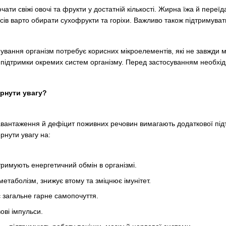
ати свіжі овочі та фрукти у достатній кількості. Жирна їжа й пере
усів варто обирати сухофрукти та горіхи. Важливо також підтримува
вання організм потребує корисних мікроелементів, які не завжди м
 підтримки окремих систем організму. Перед застосуванням необхід
ернути увагу?
навантаження й дефіцит поживних речовин вимагають додаткової пі
рнути увагу на:
тримують енергетичний обмін в організмі.
етаболізм, знижує втому та зміцнює імунітет.
 загальне гарне самопочуття.
ові імпульси.