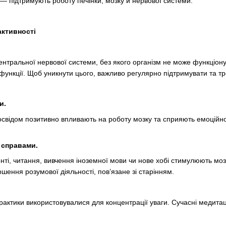
— підтримують роботу печінки, мозку й нервової системи.
активності
нтральної нервової системи, без якого організм не може функціонув
і функції. Щоб уникнути цього, важливо регулярно підтримувати та тр
и.
освідом позитивно впливають на роботу мозку та сприяють емоційно
 справами.
нті, читання, вивчення іноземної мови чи нове хобі стимулюють моз
шення розумової діяльності, пов’язане зі старінням.
 практики використовувалися для концентрації уваги. Сучасні медита