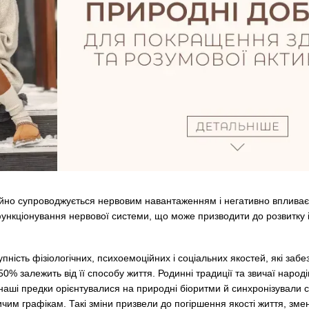
йно супроводжується нервовим навантаженням і негативно впливає 
нкціонування нервової системи, що може призводити до розвитку 
ність фізіологічних, психоемоційних і соціальних якостей, які забез
0% залежить від її способу життя. Родинні традиції та звичаї наро
наші предки орієнтувалися на природні біоритми й синхронізували
чим графікам. Такі зміни призвели до погіршення якості життя, зме