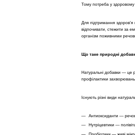
Тому потреба у здоровому 
Для підтримання здоров'я 
відпочивати, стежити за ем
організм поживними речов
Що таке природні добав
Натуральні добавки — це 
профілактики захворювань
Існують різні види натурал
Антиоксиданти — речов
Нутріцевтики — полівіт
Пробіотики — живі мікр