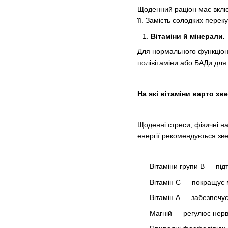
Щоденний раціон має включ
її. Замість солодких перек
Вітаміни й мінерали.
Для нормального функціону
полівітаміни або БАДи для
На які вітаміни варто зв
Щоденні стреси, фізичні 
енергії рекомендується зве
Вітаміни групи В — під
Вітамін С — покращує м
Вітамін А — забезпечує
Магній — регулює нерв