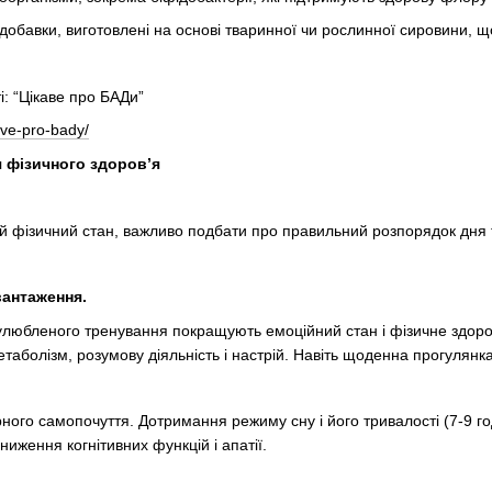
бавки, виготовлені на основі тваринної чи рослинної сировини, щ
і: “Цікаве про БАДи”
ave-pro-bady/
 фізичного здоров’я
й фізичний стан, важливо подбати про правильний розпорядок дня
вантаження.
улюбленого тренування покращують емоційний стан і фізичне здоров’
аболізм, розумову діяльність і настрій. Навіть щоденна прогулянка н
ного самопочуття. Дотримання режиму сну і його тривалості (7-9 год
ниження когнітивних функцій і апатії.
.