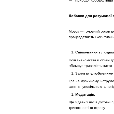
Природні фосфоліпіди 
Добавки для розумової 
Мозок — головний орган це
працездатність і когнітивн
Спілкування з людьм
Нові знайомства й обмін д
збільшує тривалість життя.
Заняття улюбленими
Гра на музичному інструме
заняття уповільнюють погір
Медитація.
Ще з давніх часів духовні
тривожності та стресу.