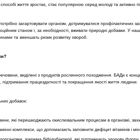
способі життя зростає, стає популярною серед молоді та активно п
потрібно загартовувати організм, дотримуватися профілактичних за
оційним станом і, за необхідності, вживати природні добавки. У наш
инами та зменшать ризик розвитку хвороб.
ки?
речовини, виділені з продуктів рослинного походження. БАДи є ко
, підтримання працездатності та покращення якості життя людини.
ьних добавок:
ини, які перешкоджають окислювальним процесам в організмі, зах
амінні комплекси, що допомагають заповнити дефіцит вітамінів і міне
оорганізми, зокрема біфідобактерії, які підтримують здорову флору 