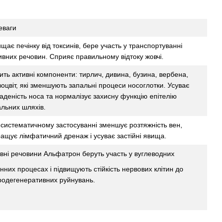
еваги
щає печінку від токсинів, бере участь у транспортуванні
вних речовин. Сприяє правильному відтоку жовчі.
ить активні компоненти: тирлич, дивина, бузина, вербена,
оцвіт, які зменшують запальні процеси носоглотки. Усуває
аденість носа та нормалізує захисну функцію епітелію
льних шляхів.
систематичному застосуванні зменшує розтяжність вен,
ащує лімфатичний дренаж і усуває застійні явища.
вні речовини Альфатрон беруть участь у вуглеводних
нних процесах і підвищують стійкість нервових клітин до
родегенеративних руйнувань.