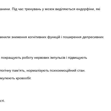
анини. Під час тренувань у мозок виділяються ендорфіни, які
ричинили зниження когнітивних функцій і поширення депресивних
в, покращують роботу нервових імпульсів і підвищують
огічну пам’ять, нормалізують психоемоційний стан.
имулюють кровообіг.
ті.