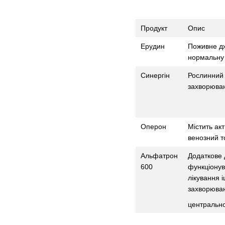
Продукт
Опис
Ерудин
Поживне дж
нормальну 
Синергін
Рослинний 
захворюван
Оперон
Містить ак
венозний т
Альфатрон
Додаткове 
600
функціонув
лікування 
захворюва
центрально