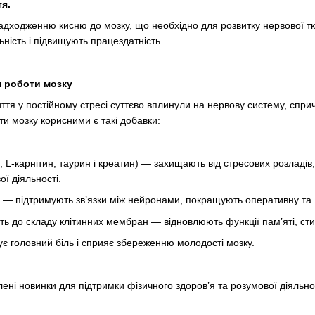
я.
адходженню кисню до мозку, що необхідно для розвитку нервової тк
ність і підвищують працездатність.
 роботи мозку
життя у постійному стресі суттєво вплинули на нервову систему, сп
ти мозку корисними є такі добавки:
н, L-карнітин, таурин і креатин) — захищають від стресових розладі
ї діяльності.
 — підтримують зв’язки між нейронами, покращують оперативну та л
ть до складу клітинних мембран — відновлюють функції пам’яті, ст
є головний біль і сприяє збереженню молодості мозку.
ені новинки для підтримки фізичного здоров’я та розумової діяльнос