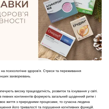
на психологічне здоров’я. Стреси та переживання
інших захворювань.
печують високу працездатність, розвиток та існування у світі.
дів певних континентів формують загальний щоденний ритм і
 своє життя з природними процесами, то сучасна людина
ншення його тривалості та порушення когнітивних функцій.