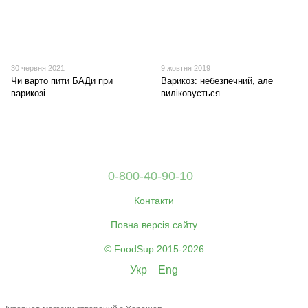
30 червня 2021
9 жовтня 2019
Чи варто пити БАДи при
Варикоз: небезпечний, але
варикозі
виліковується
0-800-40-90-10
Контакти
Повна версія сайту
© FoodSup 2015-2026
Укр
Eng