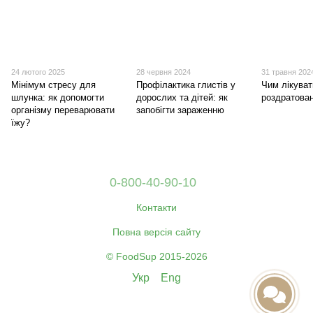
24 лютого 2025
28 червня 2024
31 травня 202
Мінімум стресу для
Профілактика глистів у
Чим лікува
шлунка: як допомогти
дорослих та дітей: як
роздратова
організму переварювати
запобігти зараженню
їжу?
0-800-40-90-10
Контакти
Повна версія сайту
© FoodSup 2015-2026
Укр
Eng