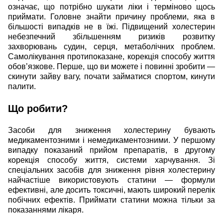
означає, що потрібно шукати ліки і терміново щось
приймати. Головне знайти причину проблеми, яка в
більшості випадків не в їжі. Підвищений холестерин
небезпечний збільшенням ризиків розвитку
захворювань судин, серця, метаболічних проблем.
Самолікування протипоказане, корекція способу життя
обов’язкове. Перше, що ви можете і повинні зробити —
скинути зайву вагу, почати займатися спортом, кинути
палити.
Що робити?
Засоби для зниження холестерину бувають
медикаментозними і немедикаментозними. У першому
випадку показаний прийом препаратів, в другому
корекція способу життя, системи харчування. Зі
спеціальних засобів для зниження рівня холестерину
найчастіше використовують статини — формули
ефективні, але досить токсичні, мають широкий перелік
побічних ефектів. Приймати статини можна тільки за
показаннями лікаря.