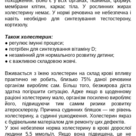
походження. Воно є у всіх органах, тканинах, формує
мембрани клітин, каркас тіла. У рослинних жирах
холестерину немає. У нормі речовина не небезпечна і
навіть необхідно для синтезування тестостерону,
кортизолу.
Також холестерин:
● регулює імунні процеси;
● потрібен для синтезування вітаміну D;
● незамінний для нормального розвитку дитини;
● є важливою складовою жовчі.
Вживається з їжею холестерин на склад крові впливу
практично не робить, близько 75% даної речовини
організм виробляє сам. Більш того, безжирова дієта
здатна погіршити ситуацію. Адже якщо в щоденному
раціоні холестерину мало, організм посилено виробляє
його, підвищуючи тим самим ризики розвитку
атеросклерозу. Причина судинних бляшок — не рівень
холестерину, а судинні ушкодження. Холестерин якраз
є будівельним матеріалом для ремонту цих дефектів.
У зоні небезпеки норма холестерину в крові дорослої
людини 5,5 ммоль/л. Якщо вона підвищена, це не