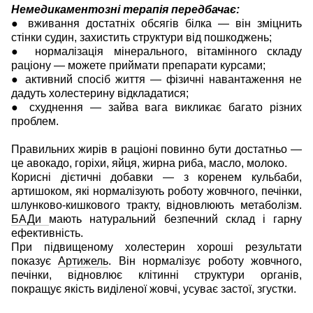
Немедикаментозні терапія передбачає:
● вживання достатніх обсягів білка — він зміцнить
стінки судин, захистить структури від пошкоджень;
● нормалізація мінерального, вітамінного складу
раціону — можете приймати препарати курсами;
● активний спосіб життя — фізичні навантаження не
дадуть холестерину відкладатися;
● схуднення — зайва вага викликає багато різних
проблем.
Правильних жирів в раціоні повинно бути достатньо —
це авокадо, горіхи, яйця, жирна риба, масло, молоко.
Корисні дієтичні добавки — з коренем кульбаби,
артишоком, які нормалізують роботу жовчного, печінки,
шлунково-кишкового тракту, відновлюють метаболізм.
БАДи
мають натуральний безпечний склад і гарну
ефективність.
При підвищеному холестерин хороші результати
показує
Артижель
. Він нормалізує роботу жовчного,
печінки, відновлює клітинні структури органів,
покращує якість виділеної жовчі, усуває застої, згустки.