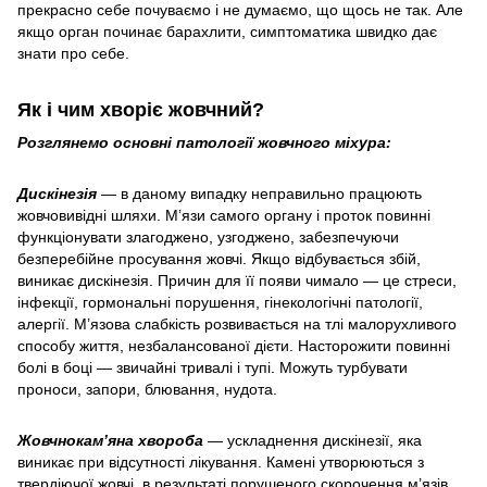
прекрасно себе почуваємо і не думаємо, що щось не так. Але
якщо орган починає барахлити, симптоматика швидко дає
знати про себе.
Як і чим хворіє жовчний?
Розглянемо основні патології жовчного міхура:
Дискінезія
— в даному випадку неправильно працюють
жовчовивідні шляхи. М’язи самого органу і проток повинні
функціонувати злагоджено, узгоджено, забезпечуючи
безперебійне просування жовчі. Якщо відбувається збій,
виникає дискінезія. Причин для її появи чимало — це стреси,
інфекції, гормональні порушення, гінекологічні патології,
алергії. М’язова слабкість розвивається на тлі малорухливого
способу життя, незбалансованої дієти. Насторожити повинні
болі в боці — звичайні тривалі і тупі. Можуть турбувати
проноси, запори, блювання, нудота.
Жовчнокам’яна хвороба
— ускладнення дискінезії, яка
виникає при відсутності лікування. Камені утворюються з
твердіючої жовчі, в результаті порушеного скорочення м’язів