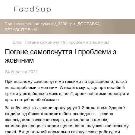
При замовлені на суму від 2200 грн. ДОСТАВКА
БЕЗКОШТОВНА!
Блог
Погане самопочуття і проблеми з жовчним
Погане самопочуття і проблеми з
жовчним
24 березня 2021
При поганому самопочутті ми грішимо на що завгодно, тільки
не на
проблеми з жовчним
. А лікарі кажуть, що при постійній
гіркоти у роті, болях в животі, печії, хронічної втоми перевірити
орган потрібно обов’язково.
За добу печінка людини продуцирує 1-2 літра жовчі. Здоров’я
людини від її якості залежить безпосередньо — рідина
відповідає за засвоєння жирів, поглинання вітамінів,
активізацію процесів переміщення їжі по шлунково-кишковому
тракті. Якщо жовчний нормально виконує свою роботу, ми