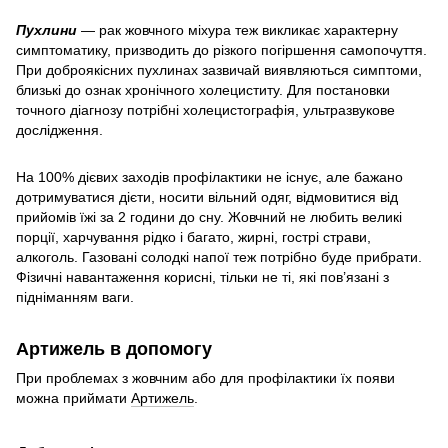
Пухлини
— рак жовчного міхура теж викликає характерну
симптоматику, призводить до різкого погіршення самопочуття.
При доброякісних пухлинах зазвичай виявляються симптоми,
близькі до ознак хронічного холециститу. Для постановки
точного діагнозу потрібні холецистографія, ультразвукове
дослідження.
На 100% дієвих заходів профілактики не існує, але бажано
дотримуватися дієти, носити вільний одяг, відмовитися від
прийомів їжі за 2 години до сну. Жовчний не любить великі
порції, харчування рідко і багато, жирні, гострі страви,
алкоголь. Газовані солодкі напої теж потрібно буде прибрати.
Фізичні навантаження корисні, тільки не ті, які пов’язані з
підніманням ваги.
Артижель в допомогу
При проблемах з жовчним або для профілактики їх появи
можна приймати
Артижель
.