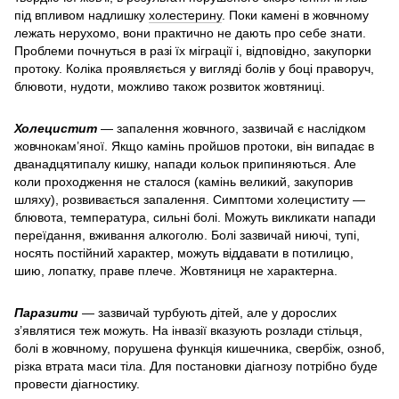
під впливом надлишку
холестерину
. Поки камені в жовчному
лежать нерухомо, вони практично не дають про себе знати.
Проблеми почнуться в разі їх міграції і, відповідно, закупорки
протоку. Коліка проявляється у вигляді болів у боці праворуч,
блювоти, нудоти, можливо також розвиток жовтяниці.
Холецистит
— запалення жовчного, зазвичай є наслідком
жовчнокам’яної. Якщо камінь пройшов протоки, він випадає в
дванадцятипалу кишку, напади кольок припиняються. Але
коли проходження не сталося (камінь великий, закупорив
шляху), розвивається запалення. Симптоми холециститу —
блювота, температура, сильні болі. Можуть викликати напади
переїдання, вживання алкоголю. Болі зазвичай ниючі, тупі,
носять постійний характер, можуть віддавати в потилицю,
шию, лопатку, праве плече. Жовтяниця не характерна.
Паразити
— зазвичай турбують дітей, але у дорослих
з’являтися теж можуть. На інвазії вказують розлади стільця,
болі в жовчному, порушена функція кишечника, свербіж, озноб,
різка втрата маси тіла. Для постановки діагнозу потрібно буде
провести діагностику.