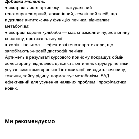
Добавка містить:
● екстракт листя артишоку — натуральний
гепатопротекторний, жовчогінний, сечогінний засіб, що
підсилює антитоксичну функцію печінки, відновлює
метаболізм;
● екстракт кореня кульбаби — має спазмолітичну, жовчогінну,
сечогінну, протизапальну дії;
● холін і інозитол — ефективні гепатопротектори, що
запобігають жировій дистрофії печінки.
Артижель в результаті курсового прийому покращує обмін
холестерину, відновлює цілісність клітинних структур печінки,
усуває симптоми хронічної інтоксикації, виводить сечовину,
токсини, зайву рідину, нормалізує метаболізм. БАД
ефективний для усунення наявних проблем і профілактики
нових.
Ми рекомендуємо