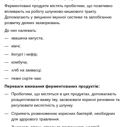
Ферментовані продукти містять пробіотики, що позитивно
впливають на роботу шлунково-кишкового тракту.
Допомагають у зміцненні імунної системи та запобіганню
розвитку деяких захворювань.
До них належать:
квашена капуста;
кімчі;
йогурт і кефір;
комбуча;
хліб на заквасці;
певні сорти чаю.
Переваги вживання ферментованих продуктів:
Пробіотики, що містяться в цих продуктах, допомагають
розщеплювати важку їжу, засвоювати корисні речовини та
регулювати кислотність у шлунку.
Сприяють розмноженню корисних бактерій, необхідних
для здорового травлення.