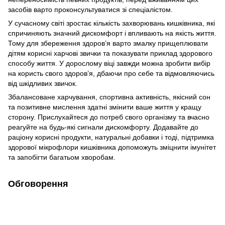
засобів варто проконсультуватися зі спеціалістом.
У сучасному світі зростає кількість захворювань кишківника, які
спричиняють значний дискомфорт і впливають на якість життя.
Тому для збереження здоров’я варто змалку прищеплювати
дітям корисні харчові звички та показувати приклад здорового
способу життя. У дорослому віці завжди можна зробити вибір
на користь свого здоров’я, дбаючи про себе та відмовляючись
від шкідливих звичок.
Збалансоване харчування, спортивна активність, якісний сон
та позитивне мислення здатні змінити ваше життя у кращу
сторону. Прислухайтеся до потреб свого організму та вчасно
реагуйте на будь-які сигнали дискомфорту. Додавайте до
раціону корисні продукти, натуральні добавки і тоді, підтримка
здорової мікрофлори кишківника допоможуть зміцнити імунітет
та запобігти багатьом хворобам.
Обговорення