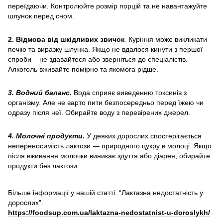
переїдаючи. Контролюйте розмір порцій та не навантажуйте
шлунок перед сном.
2. Відмова від шкідливих звичок
.
Куріння може викликати
печію та виразку шлунка. Якщо не вдалося кинути з першої
спроби – не здавайтеся або зверніться до спеціалістів.
Алкоголь вживайте помірно та якомога рідше.
3. Водний баланс.
Вода сприяє виведенню токсинів з
організму. Але не варто пити безпосередньо перед їжею чи
одразу після неї. Обирайте воду з перевірених джерел.
4. Молочні продукти.
У деяких дорослих спостерігається
непереносимість лактози — природного цукру в молоці. Якщо
після вживання молочки виникає здуття або діарея, обирайте
продукти без лактози.
Більше інформації у нашій статті: “Лактазна недостатність у
дорослих”.
https://foodsup.com.ua/laktazna-nedostatnist-u-doroslykh/