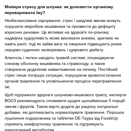
Мінімум стресу для шлунка: як допомогти організму
переварювати їжу?
Незбалансоване харчування, стрес і шкідливі звички можуть
порушити мікробіом кишківника та призвести до дефіциту
корисних речовин. Це впливає на здоров'я по-різному:
надмірна худорлявість може викликати анемію, аритмію чи
навіть рахіт, тоді як зайва вага та ожиріння підвищують ризик
серцево-судинних захворювань і цукрового діабету.
Алкоголь і тютюн шкодять травній системі, пошкоджуючи
слизову оболонку кишківника та стравоходу, а також
створюючи додаткове навантаження на печінку. Постійний
стрес лише погіршує ситуацію, порушуючи кровопостачання
органів травлення та уповільнюючи процеси перетравлення
їжі.
Щоб підтримати здоров’я шлунково-кишкового тракту, експерти
ВООЗ рекомендують споживати щодня щонайменше 5 порцій
овочів і фруктів. Також варто додати до раціону натуральні
добавки, які допомагають нормалізувати травлення. Порошок
лушпиння подорожника та таблетки DE-Таура від FoodsUp
сприяють комфортному травленню та підтримують
енергетичний метаболізм.