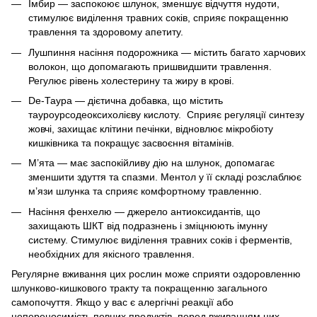
Імбир — заспокоює шлунок, зменшує відчуття нудоти,
стимулює виділення травних соків, сприяє покращенню
травлення та здоровому апетиту.
Лушпиння насіння подорожника — містить багато харчових
волокон, що допомагають пришвидшити травлення.
Регулює рівень холестерину та жиру в крові.
Dе-Таура — дієтична добавка, що містить
тауроурсодеоксихолієву кислоту. Сприяє регуляції синтезу
жовчі, захищає клітини печінки, відновлює мікробіоту
кишківника та покращує засвоєння вітамінів.
М’ята — має заспокійливу дію на шлунок, допомагає
зменшити здуття та спазми. Ментол у її складі розслаблює
м’язи шлунка та сприяє комфортному травленню.
Насіння фенхелю — джерело антиоксидантів, що
захищають ШКТ від подразнень і зміцнюють імунну
систему. Стимулює виділення травних соків і ферментів,
необхідних для якісного травлення.
Регулярне вживання цих рослин може сприяти оздоровленню
шлунково-кишкового тракту та покращенню загального
самопочуття. Якщо у вас є алергічні реакції або
непереносимість певних продуктів, перед вживанням цих