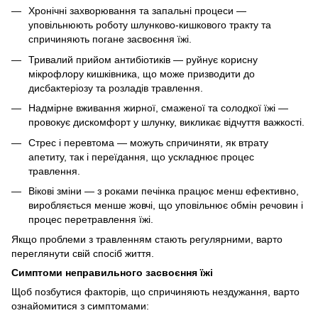
Хронічні захворювання та запальні процеси —
уповільнюють роботу шлунково-кишкового тракту та
спричиняють погане засвоєння їжі.
Тривалий прийом антибіотиків — руйнує корисну
мікрофлору кишківника, що може призводити до
дисбактеріозу та розладів травлення.
Надмірне вживання жирної, смаженої та солодкої їжі —
провокує дискомфорт у шлунку, викликає відчуття важкості.
Стрес і перевтома — можуть спричиняти, як втрату
апетиту, так і переїдання, що ускладнює процес
травлення.
Вікові зміни — з роками печінка працює менш ефективно,
виробляється менше жовчі, що уповільнює обмін речовин і
процес перетравлення їжі.
Якщо проблеми з травленням стають регулярними, варто
переглянути свій спосіб життя.
Симптоми неправильного засвоєння їжі
Щоб позбутися факторів, що спричиняють нездужання, варто
ознайомитися з симптомами: