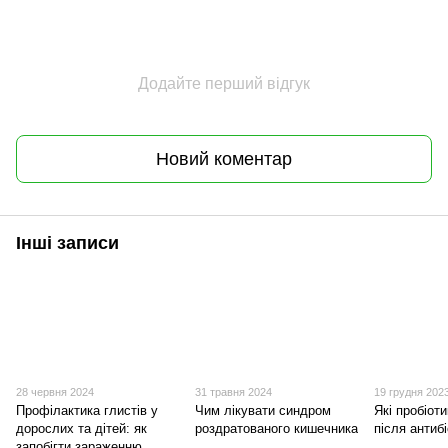
Додайте перший відгук
Новий коментар
Інші записи
28 червня 2024
31 травня 2024
19 грудня 202
Профілактика глистів у
Чим лікувати синдром
Які пробіот
дорослих та дітей: як
роздратованого кишечника
після антибі
запобігти зараженню