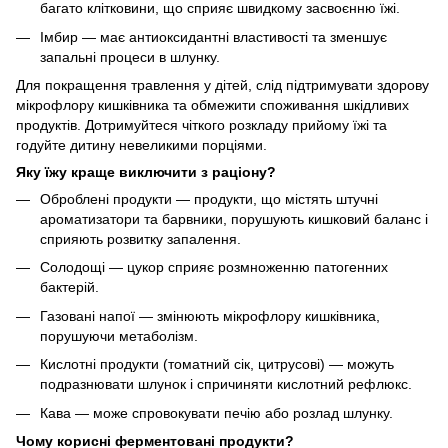
багато клітковини, що сприяє швидкому засвоєнню їжі.
Імбир — має антиоксидантні властивості та зменшує
запальні процеси в шлунку.
Для покращення травлення у дітей, слід підтримувати здорову
мікрофлору кишківника та обмежити споживання шкідливих
продуктів. Дотримуйтеся чіткого розкладу прийому їжі та
годуйте дитину невеликими порціями.
Яку їжу краще виключити з раціону?
Оброблені продукти — продукти, що містять штучні
ароматизатори та барвники, порушують кишковий баланс і
сприяють розвитку запалення.
Солодощі — цукор сприяє розмноженню патогенних
бактерій.
Газовані напої — змінюють мікрофлору кишківника,
порушуючи метаболізм.
Кислотні продукти (томатний сік, цитрусові) — можуть
подразнювати шлунок і спричиняти кислотний рефлюкс.
Кава — може спровокувати печію або розлад шлунку.
Чому корисні ферментовані продукти?