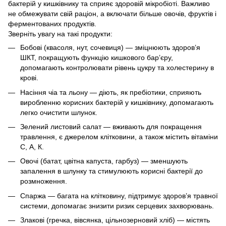
бактерій у кишківнику та сприяє здоровій мікробіоті. Важливо
не обмежувати свій раціон, а включати більше овочів, фруктів і
ферментованих продуктів.
Зверніть увагу на такі продукти:
Бобові (квасоля, нут, сочевиця) — зміцнюють здоров’я
ШКТ, покращують функцію кишкового бар’єру,
допомагають контролювати рівень цукру та холестерину в
крові.
Насіння чіа та льону — діють, як пребіотики, сприяють
виробленню корисних бактерій у кишківнику, допомагають
легко очистити шлунок.
Зелений листовий салат — вживають для покращення
травлення, є джерелом клітковини, а також містить вітаміни
С, А, К.
Овочі (батат, цвітна капуста, гарбуз) — зменшують
запалення в шлунку та стимулюють корисні бактерії до
розмноження.
Спаржа — багата на клітковину, підтримує здоров’я травної
системи, допомагає знизити ризик серцевих захворювань.
Злакові (гречка, вівсянка, цільнозерновий хліб) — містять