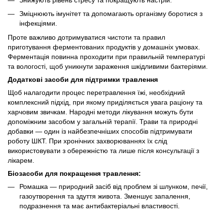
Знижують рівень стресу та покращують настрій.
Зміцнюють імунітет та допомагають організму боротися з
інфекціями.
Проте важливо дотримуватися чистоти та правил
приготування ферментованих продуктів у домашніх умовах.
Ферментація повинна проходити при правильній температурі
та вологості, щоб уникнути зараження шкідливими бактеріями.
Додаткові засоби для підтримки травлення
Щоб налагодити процес перетравлення їжі, необхідний
комплексний підхід, при якому приділяється увага раціону та
харчовим звичкам. Народні методи лікування можуть бути
допоміжним засобом у загальній терапії. Трави та природні
добавки — один із найбезпечніших способів підтримувати
роботу ШКТ. При хронічних захворюваннях їх слід
використовувати з обережністю та лише після консультації з
лікарем.
Біозасоби для покращення травлення:
Ромашка — природний засіб від проблем зі шлунком, печії,
газоутворення та здуття живота. Зменшує запалення,
подразнення та має антибактеріальні властивості.