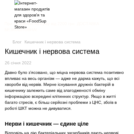
При замовлені на суму від 2200 грн. ДОСТАВКА
БЕЗКОШТОВНА!
Блог
Кишечник і нервова система
Кишечник і нервова система
26 січня 2022
Давно було з’ясовано, що міцна нервова система позитивно
впливає на весь організм — адже не дарма кажуть, що всі
хвороби від нервів. Мирне існування дружніх бактерій в
кишечнику залежить саме від злагодженості обміну
інформацією всередині клітинних структур. Якщо в житті
багато стресів, є більш серйозні проблеми з ЦНС, збоїв в
роботі ШКТ можна не дивуватися.
Нерви і кишечник — єдине ціле
Відповідь на дію бактеріальних загарбників дають нервові