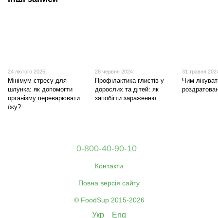
24 лютого 2025
28 червня 2024
31 травня 202
Мінімум стресу для
Профілактика глистів у
Чим лікува
шлунка: як допомогти
дорослих та дітей: як
роздратова
організму переварювати
запобігти зараженню
їжу?
0-800-40-90-10
Контакти
Повна версія сайту
© FoodSup 2015-2026
Укр
Eng