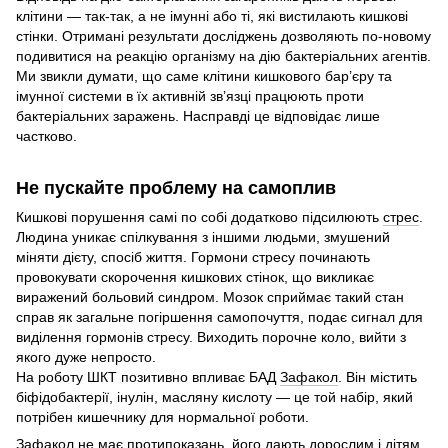
клітини — так-так, а не імунні або ті, які вистилають кишкові
стінки. Отримані результати досліджень дозволяють по-новому
подивитися на реакцію організму на дію бактеріальних агентів.
Ми звикли думати, що саме клітини кишкового бар’єру та
імунної системи в їх активній зв’язці працюють проти
бактеріальних заражень. Насправді це відповідає лише
частково.
Не пускайте проблему на самоплив
Кишкові порушення самі по собі додатково підсилюють
стрес
.
Людина уникає спілкування з іншими людьми, змушений
міняти дієту, спосіб життя. Гормони стресу починають
провокувати скорочення кишкових стінок, що викликає
виражений больовий синдром. Мозок сприймає такий стан
справ як загальне погіршення самопочуття, подає сигнал для
виділення гормонів стресу. Виходить порочне коло, вийти з
якого дуже непросто.
На роботу ШКТ позитивно впливає БАД
Зафакол
. Він містить
біфідобактерії, інулін, масляну кислоту — це той набір, який
потрібен кишечнику для нормальної роботи.
Зафакол не має протипоказань, його дають дорослим і дітям