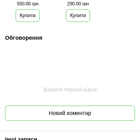
таблетки, №30
капсули №10
550.00 грн
290.00 грн
Купити
Купити
Обговорення
Додайте перший відгук
Новий коментар
Інші записи