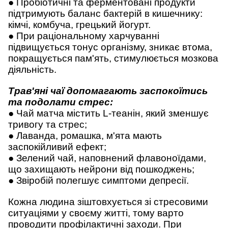
● Пробіотичні та ферментовані продукти
підтримують баланс бактерій в кишечнику:
кімчі, комбуча, грецький йогурт.
● При раціональному харчуванні
підвищується тонус організму, зникає втома,
покращується пам'ять, стимулюється мозкова
діяльність.
Трав'яні чаї допомагають заспокоїтись
та подолати стрес:
● Чай матча містить L-теанін, який зменшує
тривогу та стрес;
● Лаванда, ромашка, м'ята мають
заспокійливий ефект;
● Зелений чай, наповнений флавоноїдами,
що захищають нейрони від пошкоджень;
● Звіробій полегшує симптоми депресії.
Кожна людина зіштовхується зі стресовими
ситуаціями у своєму житті, тому варто
проводити профілактичні заходи. При