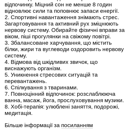
відпочинку. Міцний сон не менше 8 годин
відновлює сили та поповнює запаси енергії.
2. Спортивні навантаження знімають стрес.
Загартовування та активний рух зміцнюють
нервову систему. Обирайте фізичні вправи за
віком, піші прогулянки на свіжому повітрі.
3. Збалансоване харчування, що містить
білки, жири та вуглеводи оздоровить нервову
систему.
4. Відмова від шкідливих звичок, що
виснажують організм.
5. Уникнення стресових ситуацій та
перевантажень.
6. Спілкування з тваринами.
7. Повноцінний відпочинок: розслаблююча
ванна, масаж, йога, прослуховування музики.
8. Хобі-терапія: улюблені заняття, подорожі,
медитація.
Більше інформації за
посиланням