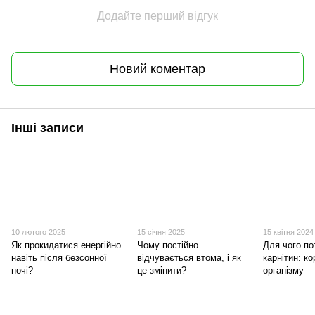
Додайте перший відгук
Новий коментар
Інші записи
10 лютого 2025
15 січня 2025
15 квітня 2024
Як прокидатися енергійно
Чому постійно
Для чого по
навіть після безсонної
відчувається втома, і як
карнітин: к
ночі?
це змінити?
організму