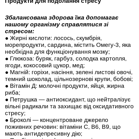
Продукти для подолання стресу
Збалансована здорова їжа допомагає
нашому організму справлятися зі
стресом:
● Жирні кислоти: лосось, скумбрія,
морепродукти, сардина, містить Омегу-3, яка
необхідна для функціонування мозку;
● Глюкоза: буряк, гарбуз, солодка картопля,
ягоди, кокосовий цукор, мед;
● Магній: горіхи, насіння, зелені листові овочі,
темний шоколад, цільнозернові крупи, бобові;
● Вітамін Д: молочні продукти, яйця, жирна
риба;
● Петрушка — антиоксидант, що нейтралізує
вільні радикали та захищає від оксидативного
стресу;
● Броколі — концентроване джерело
поживних речовин: вітаміни С, В6, В9, що
мають антидепресивну дію;