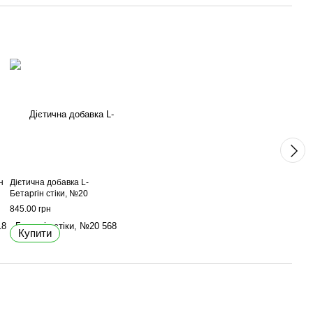
н
Дієтична добавка L-
Бетаргін стіки, №20
845.00 грн
Купити