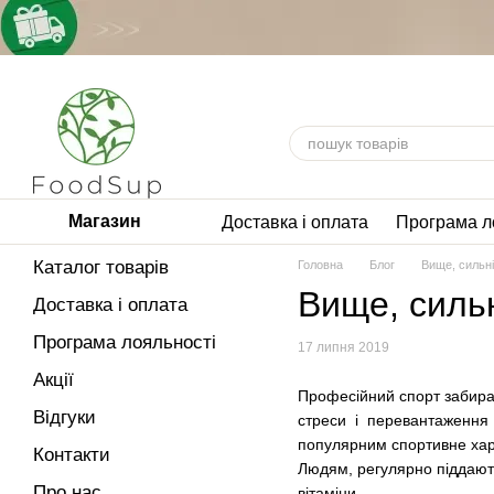
Перейти до основного контенту
Магазин
Доставка і оплата
Програма л
Каталог товарів
Головна
Блог
Вище, сильн
Вище, силь
Доставка і оплата
Програма лояльності
17 липня 2019
Акції
Професійний спорт забирає 
Відгуки
стреси і перевантаження
популярним спортивне хар
Контакти
Людям, регулярно піддают
Про нас
вітаміни.