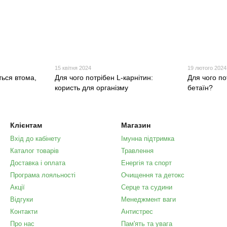
15 квітня 2024
19 лютого 2024
ться втома,
Для чого потрібен L-карнітин:
​​​​​​​Для чог
користь для організму
бетаїн?
Клієнтам
Магазин
Вхід до кабінету
Імунна підтримка
Каталог товарів
Травлення
Доставка і оплата
Енергія та спорт
Програма лояльності
Очищення та детокс
Акції
Серце та судини
Відгуки
Менеджмент ваги
Контакти
Антистрес
Про нас
Пам'ять та увага