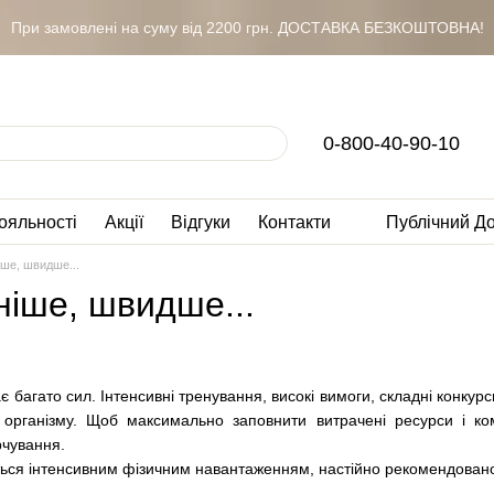
При замовлені на суму від 2200 грн. ДОСТАВКА БЕЗКОШТОВНА!
0-800-40-90-10
ояльності
Акції
Відгуки
Контакти
Публічний Д
іше, швидше...
ніше, швидше...
багато сил. Інтенсивні тренування, високі вимоги, складні конкурси
 організму. Щоб максимально заповнити витрачені ресурси і ко
чування.
ься інтенсивним фізичним навантаженням, настійно рекомендован