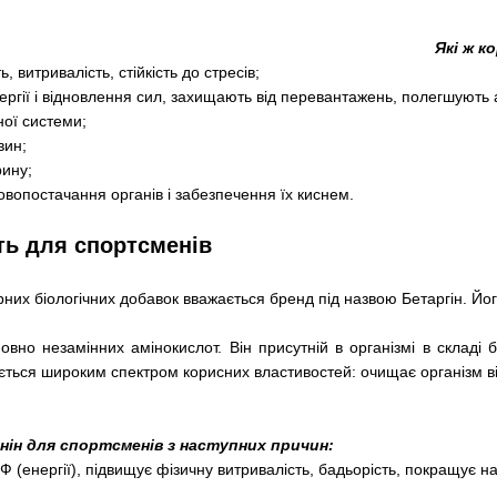
Які ж к
, витривалість, стійкість до стресів;
ргії і відновлення сил, захищають від перевантажень, полегшують 
ної системи;
вин;
рину;
вопостачання органів і забезпечення їх киснем.
ть для спортсменів
них біологічних добавок вважається бренд під назвою Бетаргін. Йог
овно незамінних амінокислот. Він присутній в організмі в складі бі
ється широким спектром корисних властивостей: очищає організм від т
нін для спортсменів з наступних причин:
(енергії), підвищує фізичну витривалість, бадьорість, покращує на