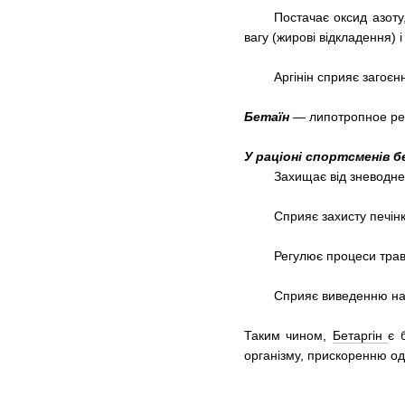
Постачає оксид азоту
вагу (жирові відкладення) 
Аргінін сприяє загоє
Бетаїн
— липотропное реч
У раціоні спортсменів б
Захищає від зневодне
Сприяє захисту печінк
Регулює процеси тра
Сприяє виведенню над
Таким чином,
Бетаргін
є 
організму, прискоренню од