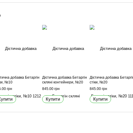
о
єтична добавка Бетаргін
Дієтична добавка Бетаргін
Дієтична добавка Бетаргі
ки, №10
скляні контейнери, №20
стіки, №20
.00 грн
845.00 грн
845.00 грн
Купити
Купити
Купити