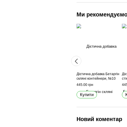
Ми рекомендуєм
Дієтична добавка Бетаргін
Ді
скляні контейнери, №10
сті
445.00 грн
445
Купити
Новий коментар