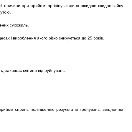
цієї причини при прийомі аргініну людина швидше скидає зайву
нутою.
ених сухожиль.
сах і вироблення якого різко знижується до 25 років.
ть, захищає клітини від руйнувань.
прийом сприяє поліпшенню результатів тренувань, зміцненню