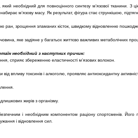
, який необхідний для повноцінного синтезу м’язової тканини. З 
і набирає м’язову масу. Як результат, фігура стає стрункішою, підтяг
нню ран, зрощення зламаних кісток, швидкому відновленню пошкодж
овина, яке задіяне у багатьох життєво важливих метаболічних проце
етаїн необхідний з наступних причин:
ння, сприяє збереженню еластичності м’язових волокон.
и від впливу токсинів і алкоголю, проявляє антиоксидантну активніс
влення.
лишкових жирів з організму.
безпечним і необхідним компонентом раціону спортсменів. Його 
ужання і відновлення сил.