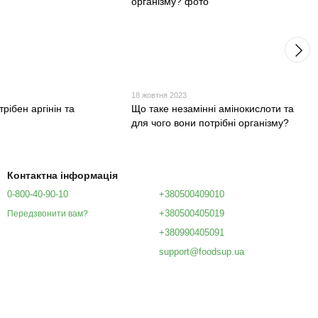
18 жовтня 2023
о потрібен аргінін та
Що таке незамінні амінокислоти та
для чого вони потрібні організму?
Контактна інформація
0-800-40-90-10
+380500409010
+380500405019
Передзвонити вам?
+380990405091
support@foodsup.ua