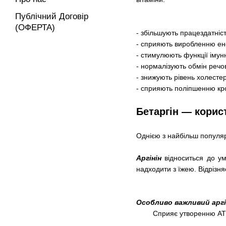
Публічний Договір
(ОФЕРТА)
- збільшують працездатність
- сприяють виробленню ене
- стимулюють функції імун
- нормалізують обмін речо
- знижують рівень холесте
- сприяють поліпшенню кро
Бетаргін — корис
Однією з найбільш популяр
Аргінін
відноситься до ум
надходити з їжею. Відрізня
Особливо важливий аргі
Cприяє утворенню АТФ 