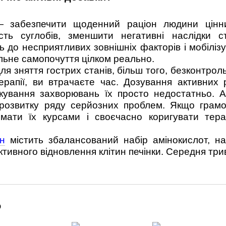
 забезпечити щоденний раціон людини цінним
сть суглобів, зменшити негативні наслідки с
ть до несприятливих зовнішніх факторів і мобіліз
льне самопочуття цілком реально.
ля зняття гострих станів, більш того, безконтро
ерапії, ви втрачаєте час. Дозування активних
лікування захворювань їх просто недостатньо.
 розвитку ряду серйозних проблем. Якщо грамо
мати їх курсами і своєчасно коригувати тер
ін
містить збалансований набір амінокислот, над
тивного відновлення клітин печінки. Середня трив
о