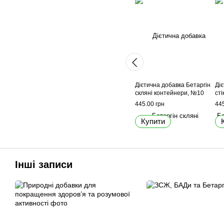
Дієтична добавка Бетаргін
Ді
скляні контейнери, №10
сті
445.00 грн
445
Купити
Інші записи