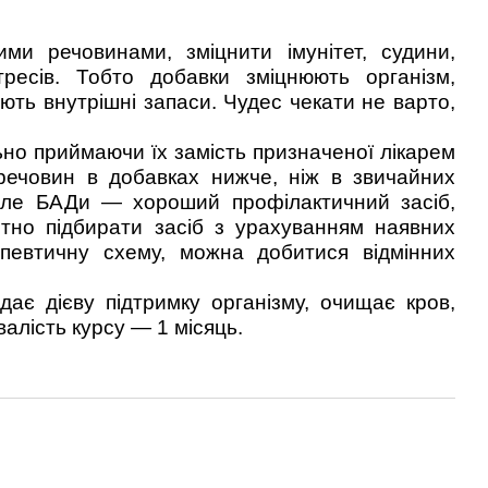
и речовинами, зміцнити імунітет, судини,
тресів. Тобто добавки зміцнюють організм,
ують внутрішні запаси. Чудес чекати не варто,
льно приймаючи їх замість призначеної лікарем
 речовин в добавках нижче, ніж в звичайних
 Але БАДи — хороший профілактичний засіб,
тно підбирати засіб з урахуванням наявних
апевтичну схему, можна добитися відмінних
ає дієву підтримку організму, очищає кров,
алість курсу — 1 місяць.