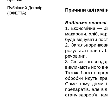
Публічний Договір
Причини авітамін
(ОФЕРТА)
Виділимо основні 
1. Економічна — р
макарони, хліб, ка
буде відчувати пост
2. Загальноринков
результаті навіть 
речовини.
3. Сільськогоспода
викликають його ви
Також багато прод
обробки йдуть прак
Саме тому дітям і
препаратів, але від
стану здоров’я, на