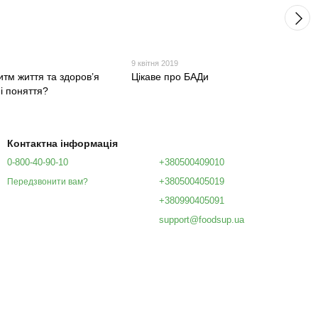
9 квітня 2019
тм життя та здоров’я
Цікаве про БАДи
і поняття?
Контактна інформація
0-800-40-90-10
+380500409010
+380500405019
Передзвонити вам?
+380990405091
support@foodsup.ua