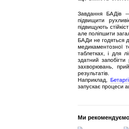
Завдання БАДів —
підвищити рухливі
підвищують стійкіс
але поліпшити зага
БАДи не годяться д
медикаментозної т
таблетках, і для 
здатний запобігти
захворювань, прий
результатів.
Наприклад,
Бетарг
запускає процеси ак
Ми рекомендуєм