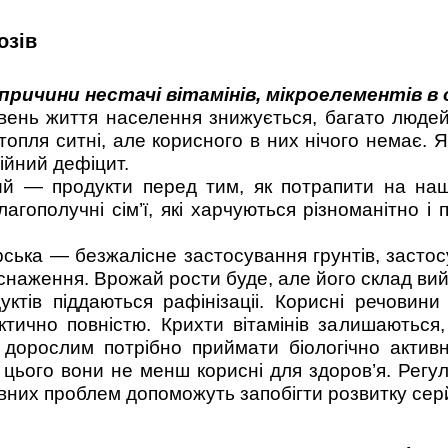
озів
причини нестачі вітамінів, мікроелементів в 
івень життя населення знижується, багато люде
ртопля ситні, але корисного в них нічого немає.
ійний дефіцит.
ий — продукти перед тим, як потрапити на наш
благополучні сім’ї, які харчуються різноманітно
рська — безжалісне застосування грунтів, засто
снаження. Врожай рости буде, але його склад вий
уктів піддаються рафінізаціі. Корисні речовин
тично повністю. Крихти вітамінів залишаються,
 дорослим потрібно приймати біологічно активн
 цього вони не менш корисні для здоров’я. Регуля
явних проблем допоможуть запобігти розвитку серй