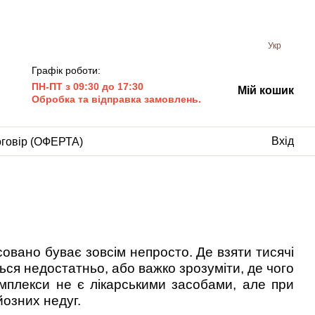
Укр
Графік роботи:
ПН-ПТ з 09:30 до 17:30
Мій кошик
Обробка та відправка замовлень.
Вхід
оговір (ОФЕРТА)
вано буває зовсім непросто. Де взяти тисячі
ться недостатньо, або важко зрозуміти, де чого
 комплекси не є лікарськими засобами, але при
озних недуг.