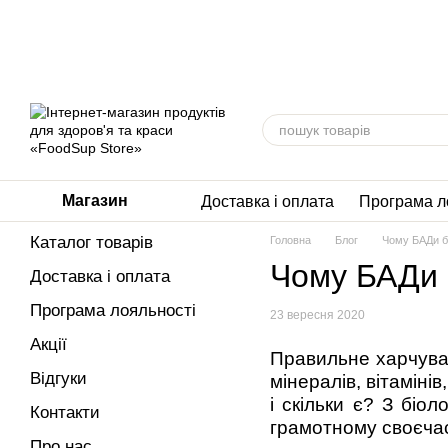
Перейти до основного контенту
Магазин
Доставка і оплата
Програма л
Каталог товарів
Головна
Блог
Чому БАДи б
Чому БАДи 
Доставка і оплата
Програма лояльності
23 вересня 2020
Акції
Правильне харчуван
Відгуки
мінералів, вітаміні
і скільки є? З біо
Контакти
грамотному своєчас
Про нас