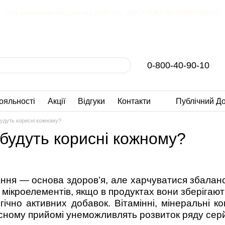
При замовлені на суму від 2200 грн. ДОСТАВКА БЕЗКОШТОВНА!
0-800-40-90-10
ояльності
Акції
Відгуки
Контакти
Публічний Д
удуть корисні кожному?
будуть корисні кожному?
ня — основа здоров’я, але харчуватися збалансо
в, мікроелементів, якщо в продуктах вони зберігаю
логічно активних добавок. Вітамінні, мінеральні
ному прийомі унеможливлять розвиток ряду серй