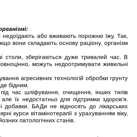
організмі:
й недоїдають або вживають порожню їжу. Так,
 Якщо вони складають основу раціону, організм
і столи, зберігаються дуже тривалий час. В
 і повноцінно, можуть недоотримувати живильні
сування агресивних технологій обробки грунту
де бідним.
и під час шліфування, очищення, інших типів
 але їх недостатньо для підтримки здоров’я.
і добавки. БАДи не відносять до лікарських
рні курси вітамінотерапії з урахуванням віку,
озних патологічних станів.