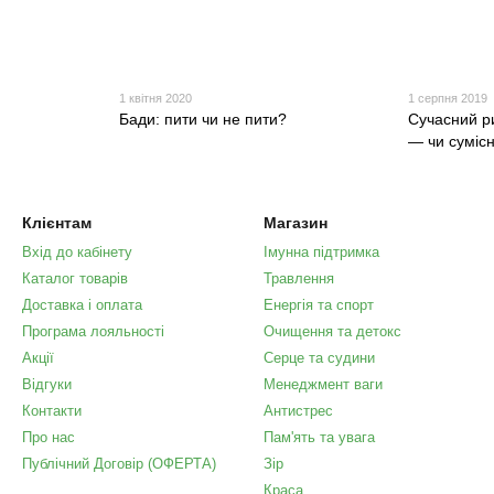
1 квітня 2020
1 серпня 2019
Бади: пити чи не пити?
Сучасний ри
— чи сумісн
Клієнтам
Магазин
Вхід до кабінету
Імунна підтримка
Каталог товарів
Травлення
Доставка і оплата
Енергія та спорт
Програма лояльності
Очищення та детокс
Акції
Серце та судини
Відгуки
Менеджмент ваги
Контакти
Антистрес
Про нас
Пам'ять та увага
Публічний Договір (ОФЕРТА)
Зір
Краса