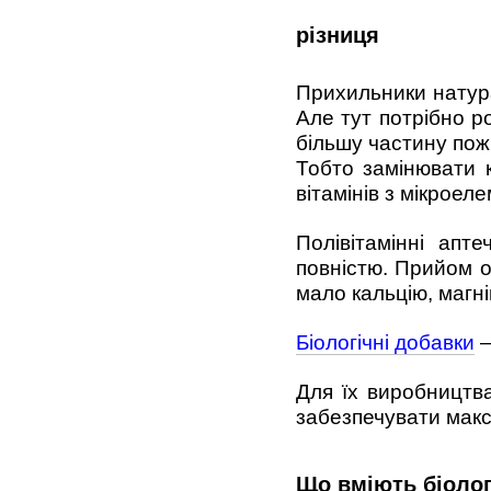
різниця
Прихильники натур
Але тут потрібно р
більшу частину пож
Тобто замінювати 
вітамінів з мікрое
Полівітамінні апт
повністю. Прийом о
мало кальцію, магні
Біологічні добавки
—
Для їх виробництва
забезпечувати макс
Що вміють біолог