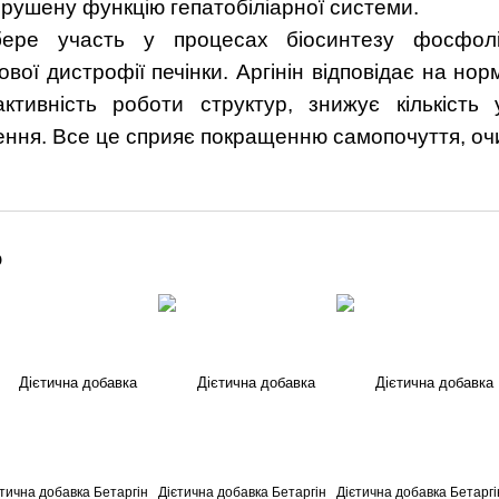
орушену функцію гепатобіліарної системи.
ере участь у процесах біосинтезу фосфоліпі
вої дистрофії печінки. Аргінін відповідає на н
ктивність роботи структур, знижує кількість 
ння. Все це сприяє покращенню самопочуття, оч
о
єтична добавка Бетаргін
Дієтична добавка Бетаргін
Дієтична добавка Бетаргі