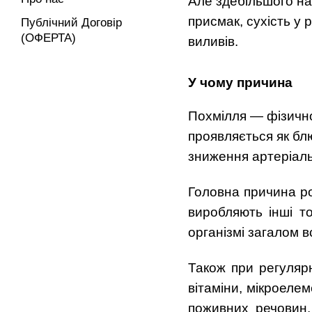
Але здебільшого на
присмак, сухість у
Публічний Договір
(ОФЕРТА)
виливів.
У чому причина
Похмілля — фізично
проявляється як блю
зниження артеріаль
Головна причина р
виробляють інші то
організмі загалом 
Також при регуляр
вітаміни, мікроеле
поживних речовин.