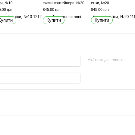
ки, №10
скляні контейнери, №20
стіки, №20
.00 грн
845.00 грн
845.00 грн
Купити
Купити
Купити
Увійти за допомогою