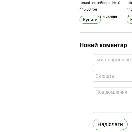
скляні контейнери, №10
сті
445.00 грн
445
Купити
Новий коментар
Надіслати