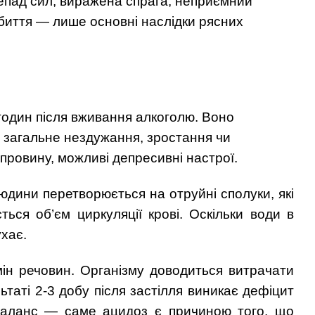
анепад сил, виражена спрага, неприємний
ебиття — лише основні наслідки рясних
годин після вживання алкоголю. Воно
ь, загальне нездужання, зростання чи
провину, можливі депресивні настрої.
людини перетворюється на отруйні сполуки, які
ься об’єм циркуляції крові. Оскільки води в
ухає.
ін речовин. Організму доводиться витрачати
ьтаті 2-3 добу після застілля виникає дефіцит
 баланс — саме ацидоз є причиною того, що