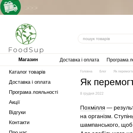
Перейти до основного контенту
Магазин
Доставка і оплата
Програма л
Каталог товарів
Головна
Блог
Як перемогт
Як перемог
Доставка і оплата
Програма лояльності
8 грудня 2022
Акції
Похмілля
— результ
Відгуки
на організм. Ступін
Контакти
шампанського, щоб 
Про нас