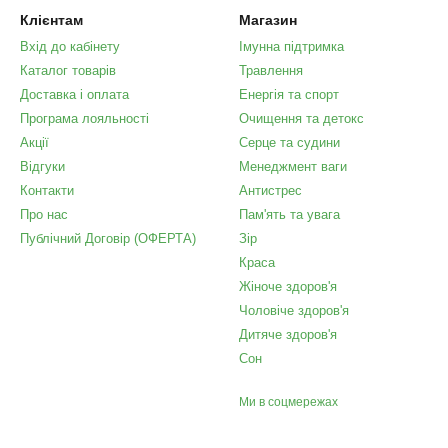
Клієнтам
Магазин
Вхід до кабінету
Імунна підтримка
Каталог товарів
Травлення
Доставка і оплата
Енергія та спорт
Програма лояльності
Очищення та детокс
Акції
Серце та судини
Відгуки
Менеджмент ваги
Контакти
Антистрес
Про нас
Пам'ять та увага
Публічний Договір (ОФЕРТА)
Зір
Краса
Жіноче здоров'я
Чоловіче здоров'я
Дитяче здоров'я
Сон
Ми в соцмережах