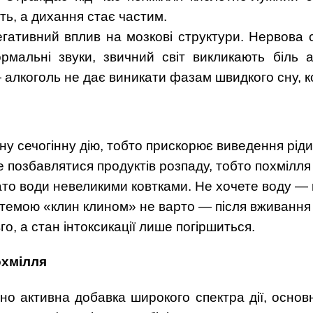
ть, а дихання стає частим.
гативний вплив на мозкові структури. Нервова с
рмальні звуки, звичний світ викликають біль а
 алкоголь не дає виникати фазам швидкого сну, 
 сечогінну дію, тобто прискорює виведення рідини
е позбавлятися продуктів розпаду, тобто похмілл
ато води невеликими ковтками. Не хочете воду — п
стемою «клин клином» не варто — після вживання 
о, а стан інтоксикації лише погіршиться.
охмілля
чно активна добавка широкого спектра дії, основ