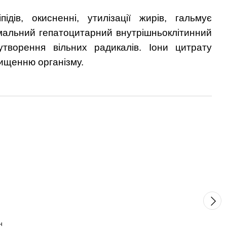
дів, окисненні, утилізації жирів, гальмує
ормальний гепатоцитарний внутрішньоклітинний
утворення вільних радикалів. Іони цитрату
ищенню організму.
н