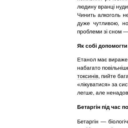
людину вранці нуди
Чинить алкоголь не
дуже чутливою, но
проблеми зі сном —
Як собі допомогти
Етанол має виражену
набагато повільніш
токсинів
, пийте баг
«лікуватися» за си
легше, але ненадовг
Бетаргін під час п
Бетаргін — біологі