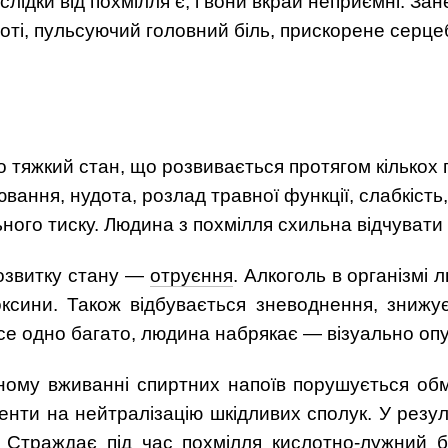
слідки від похмілля є, і вони вкрай неприємні. З
 роті, пульсуючий головний біль, прискорене серц
 тяжкий стан, що розвивається протягом кількох 
вання, нудота, розлад травної функції, слабкіст
ного тиску. Людина з похмілля схильна відчувати 
озвитку стану —
отруєння
. Алкоголь в організмі 
ксини. Також відбувається зневоднення, знижуєт
все одно багато, людина набрякає — візуально оп
ному вживанні спиртних напоїв порушується обм
менти на нейтралізацію шкідливих сполук. У резул
 Страждає під час похмілля кислотно-лужний