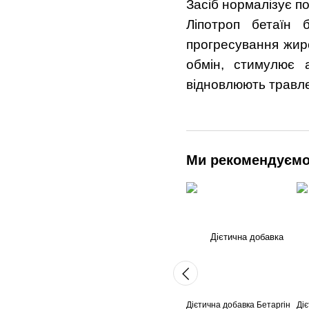
Засіб нормалізує п
Ліпотроп бетаїн б
прогресування жиро
обмін, стимулює а
відновлюють травле
Ми рекомендуєм
Дієтична добавка Бетаргін
Ді