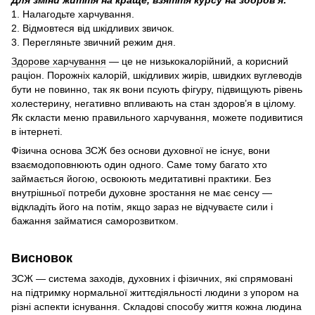
Для зміни життя на краще, взяття курсу на здоров’я:
1. Налагодьте харчування.
2. Відмовтеся від шкідливих звичок.
3. Перегляньте звичний режим дня.
Здорове харчування
— це не низькокалорійний, а корисний
раціон. Порожніх калорій, шкідливих жирів, швидких вуглеводів
бути не повинно, так як вони псують фігуру, підвищують рівень
холестерину, негативно впливають на стан здоров’я в цілому.
Як скласти меню правильного харчування, можете подивитися
в інтернеті.
Фізична основа ЗСЖ без основи духовної не існує, вони
взаємодоповнюють один одного. Саме тому багато хто
займається йогою, освоюють медитативні практики. Без
внутрішньої потреби духовне зростання не має сенсу —
відкладіть його на потім, якщо зараз не відчуваєте сили і
бажання займатися саморозвитком.
Висновок
ЗСЖ — система заходів, духовних і фізичних, які спрямовані
на підтримку нормальної життєдіяльності людини з упором на
різні аспекти існування. Складові способу життя кожна людина