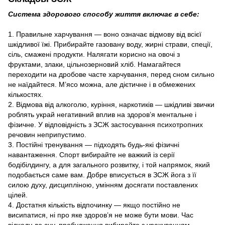
Система здорового способу життя включає в себе:
1. Правильне харчування — воно означає відмову від всієї
шкідливої ​​їжі. Прибирайте газовану воду, жирні страви, спеції,
сіль, смажені продукти. Налягати корисно на овочі з
фруктами, злаки, цільнозерновий хліб. Намагайтеся
переходити на дробове часте харчування, перед сном сильно
не наїдайтеся. М’ясо можна, але дієтичне і в обмежених
кількостях.
2. Відмова від алкоголю, куріння, наркотиків — шкідливі звички
роблять украй негативний вплив на здоров’я ментальне і
фізичне. У відповідність з ЗСЖ застосування психотропних
речовин неприпустимо.
3. Постійні тренування — підходять будь-які фізичні
навантаження. Спорт вибирайте не важкий із серії
бодібілдингу, а для загального розвитку, і той напрямок, який
подобається саме вам. Добре вписується в ЗСЖ йога з її
силою духу, дисципліною, умінням досягати поставлених
цілей.
4. Достатня кількість відпочинку — якщо постійно не
висипатися, ні про яке здоров’я не може бути мови. Час
відходу до сну, пробудження вибирайте з урахуванням