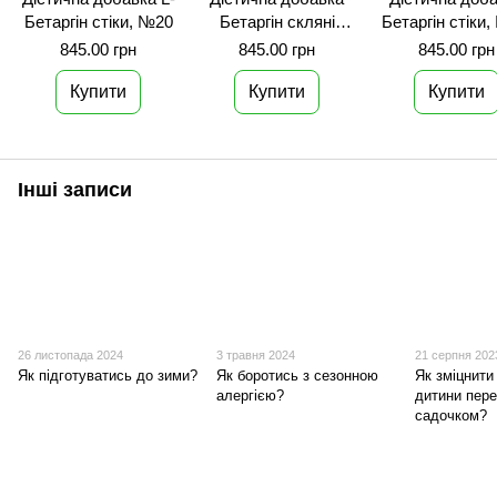
Бетаргін стіки, №20
Бетаргін скляні
Бетаргін стіки
контейнери, №20
845.00 грн
845.00 грн
845.00 грн
Купити
Купити
Купити
Інші записи
26 листопада 2024
3 травня 2024
21 серпня 202
Як підготуватись до зими?
Як боротись з сезонною
Як зміцнити
алергією?
дитини пер
садочком?