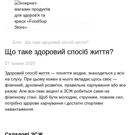
При замовлені на суму від 2200 грн. ДОСТАВКА
БЕЗКОШТОВНА!
Блог
Що таке здоровий спосіб життя?
Що таке здоровий спосіб життя?
27 травня 2020
Здоровий спосіб життя
— поняття модне, знаходиться у всіх
на слуху. При цьому кожен в нього вкладає щось своє —
фізичний, духовний розвиток, правильне харчування або все
разом. Але все-таки акцент в ЗСЖ робиться саме на
фізичному стані. Щоб бути молодим, струнким, повним сил,
потрібно здорове харчування і достатні спортивні
навантаження.
Складові ЗСЖ