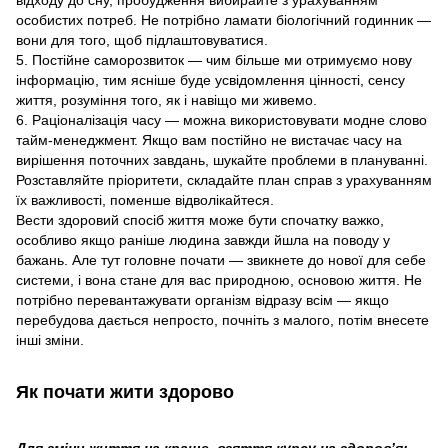
особистих потреб. Не потрібно ламати біологічний годинник —
вони для того, щоб підлаштовуватися.
5. Постійне саморозвиток — чим більше ми отримуємо нову
інформацію, тим ясніше буде усвідомлення цінності, сенсу
життя, розуміння того, як і навіщо ми живемо.
6. Раціоналізація часу — можна використовувати модне слово
тайм-менеджмент. Якщо вам постійно не вистачає часу на
вирішення поточних завдань, шукайте проблеми в плануванні.
Розставляйте пріоритети, складайте план справ з урахуванням
їх важливості, поменше відволікайтеся.
Вести здоровий спосіб життя може бути спочатку важко,
особливо якщо раніше людина завжди йшла на поводу у
бажань. Але тут головне почати — звикнете до нової для себе
системи, і вона стане для вас природною, основою життя. Не
потрібно перевантажувати організм відразу всім — якщо
перебудова дається непросто, почніть з малого, потім внесете
інші зміни.
Як почати жити здорово