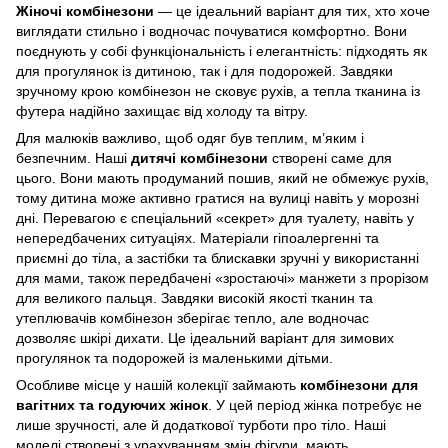
Жіночі комбінезони
— це ідеальний варіант для тих, хто хоче
виглядати стильно і водночас почуватися комфортно. Вони
поєднують у собі функціональність і елегантність: підходять як
для прогулянок із дитиною, так і для подорожей. Завдяки
зручному крою комбінезон не сковує рухів, а тепла тканина із
футера надійно захищає від холоду та вітру.
Для малюків важливо, щоб одяг був теплим, м’яким і
безпечним. Наші
дитячі комбінезони
створені саме для
цього. Вони мають продуманий пошив, який не обмежує рухів,
тому дитина може активно гратися на вулиці навіть у морозні
дні. Перевагою є спеціальний «секрет» для туалету, навіть у
непередбачених ситуаціях. Матеріали гіпоалергенні та
приємні до тіла, а застібки та блискавки зручні у використанні
для мами, також передбачені «зростаючі» манжети з прорізом
для великого пальця. Завдяки високій якості тканин та
утеплювачів комбінезон зберігає тепло, але водночас
дозволяє шкірі дихати. Це ідеальний варіант для зимових
прогулянок та подорожей із маленькими дітьми.
Особливе місце у нашій колекції займають
комбінезони для
вагітних та годуючих жінок
. У цей період жінка потребує не
лише зручності, але й додаткової турботи про тіло. Наші
моделі створені з урахуванням змін фігури, мають